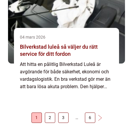
04 mars 2026
Bilverkstad luleå så väljer du rätt
service för ditt fordon
Att hitta en pålitlig Bilverkstad Luleå är
avgörande för både säkerhet, ekonomi och
vardagslogistik. En bra verkstad gör mer än
att bara lösa akuta problem. Den hjälper
föraren att planera service, förebygga dyra
fel och förlänga fordonets livslängd....
1
2
3
…
6