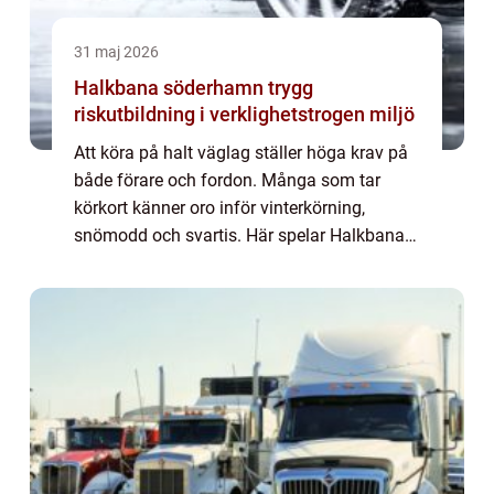
31 maj 2026
Halkbana söderhamn trygg
riskutbildning i verklighetstrogen miljö
Att köra på halt väglag ställer höga krav på
både förare och fordon. Många som tar
körkort känner oro inför vinterkörning,
snömodd och svartis. Här spelar Halkbana
söderhamn en viktig roll. Genom praktiska
övningar i kontrollerad miljö får elever en ...