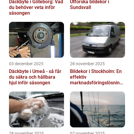
Däckbyte i Göteborg: Vad
Utforska bildekor i
du behöver veta inför
Sundsvall
säsongen
03 december 2025
28 november 2025
Däckbyte i Umeå - så får
Bildekor i Stockholm: En
du säkra och hållbara
effektiv
hjul inför säsongen
marknadsföringslösning
för företag
28 november 2025
07 november 2025