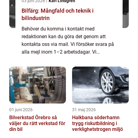
03 juni 2026
Karl Lindgren
Bilfärg: Mångfald och teknik i
bilindustrin
Behöver du komma i kontakt med
redaktionen kan du göra det genom att
kontakta oss via mail. Vi försöker svara på
alla mejl inom 1–2 arbetsdagar. Vi
välkomnar kritik, beröm och allmänna
kommentarer till innehållet på vår sida.
01 juni 2026
31 maj 2026
Bilverkstad Örebro så
Halkbana söderhamn
väljer du rätt verkstad för
trygg riskutbildning i
din bil
verklighetstrogen miljö