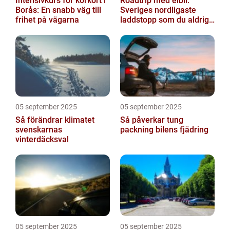
Intensivkurs för körkort i
Roadtrip med elbil:
Borås: En snabb väg till
Sveriges nordligaste
frihet på vägarna
laddstopp som du aldrig
hört talas om
05 september 2025
05 september 2025
Så förändrar klimatet
Så påverkar tung
svenskarnas
packning bilens fjädring
vinterdäcksval
05 september 2025
05 september 2025