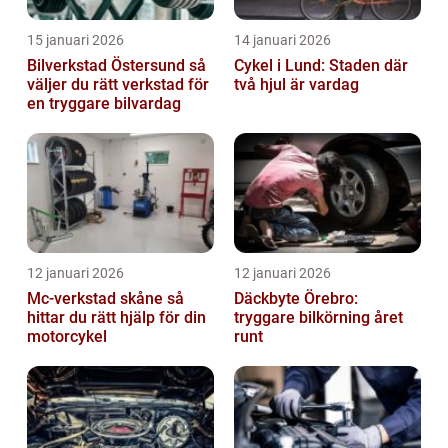
15 januari 2026
14 januari 2026
Bilverkstad Östersund så
Cykel i Lund: Staden där
väljer du rätt verkstad för
två hjul är vardag
en tryggare bilvardag
12 januari 2026
12 januari 2026
Mc-verkstad skåne så
Däckbyte Örebro:
hittar du rätt hjälp för din
tryggare bilkörning året
motorcykel
runt