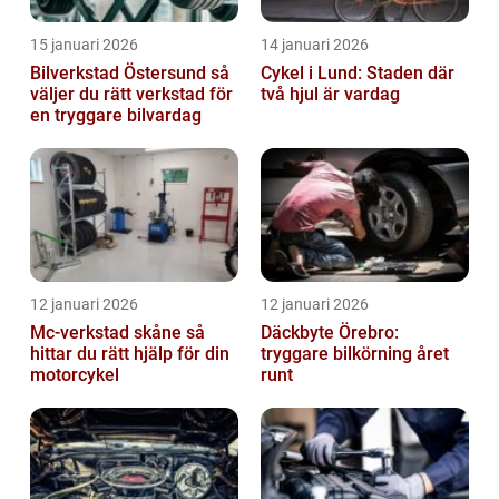
15 januari 2026
14 januari 2026
Bilverkstad Östersund så
Cykel i Lund: Staden där
väljer du rätt verkstad för
två hjul är vardag
en tryggare bilvardag
12 januari 2026
12 januari 2026
Mc-verkstad skåne så
Däckbyte Örebro:
hittar du rätt hjälp för din
tryggare bilkörning året
motorcykel
runt