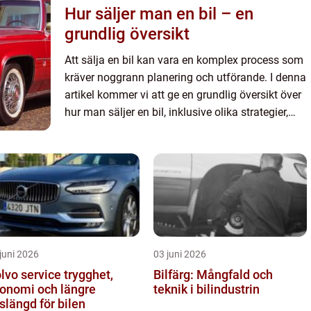
Hur säljer man en bil – en
grundlig översikt
Att sälja en bil kan vara en komplex process som
kräver noggrann planering och utförande. I denna
artikel kommer vi att ge en grundlig översikt över
hur man säljer en bil, inklusive olika strategier,
typer av försäljning och faktorer som påverkar
bil...
juni 2026
03 juni 2026
o service trygghet,
Bilfärg: Mångfald och
onomi och längre
teknik i bilindustrin
vslängd för bilen