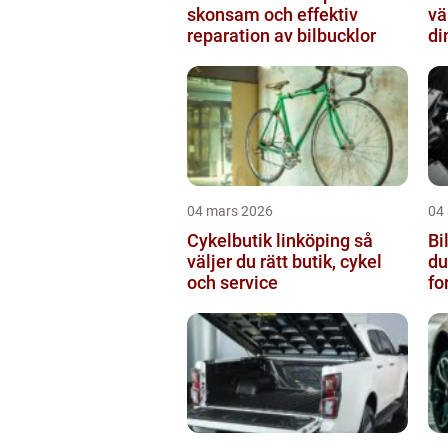
skonsam och effektiv
vä
reparation av bilbucklor
di
04 mars 2026
04
Cykelbutik linköping så
Bil
väljer du rätt butik, cykel
du
och service
fo