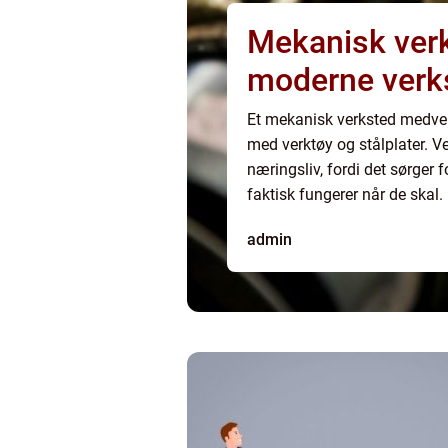
Mekanisk verk
moderne verk
Et mekanisk verksted medver
med verktøy og stålplater. Ve
næringsliv, fordi det sørger 
faktisk fungerer når de skal
prosjekt, eller en hydraulisk s
admin