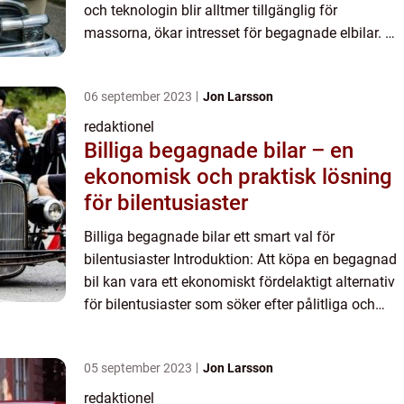
och teknologin blir alltmer tillgänglig för
massorna, ökar intresset för begagnade elbilar. Att
köpa en begagnad elbil kan vara ett ekonomiskt
förm...
06 september 2023
Jon Larsson
redaktionel
Billiga begagnade bilar – en
ekonomisk och praktisk lösning
för bilentusiaster
Billiga begagnade bilar ett smart val för
bilentusiaster Introduktion: Att köpa en begagnad
bil kan vara ett ekonomiskt fördelaktigt alternativ
för bilentusiaster som söker efter pålitliga och
prisvärda fordon. Denna artikel kommer ge en
djupgående ö...
05 september 2023
Jon Larsson
redaktionel