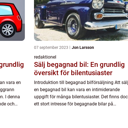
07 september 2023
Jon Larsson
redaktionel
grundlig
Sälj begagnad bil: En grundlig
översikt för bilentusiaster
kan vara en
Introduktion till begagnad bilförsäljning Att säl
oggrann
en begagnad bil kan vara en intimiderande
n. I denna
uppgift för många bilentusiaster. Det finns doc
ande och
ett stort intresse för begagnade bilar på
mnet ”sälja
marknaden, vilket gör detta till en viktig proces
att förstå och...