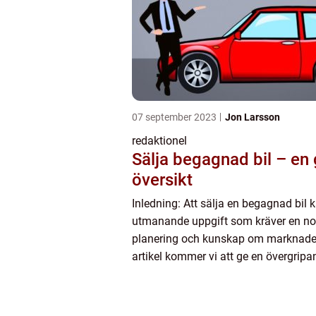
07 september 2023
Jon Larsson
redaktionel
Sälja begagnad bil – en 
översikt
Inledning: Att sälja en begagnad bil 
utmanande uppgift som kräver en n
planering och kunskap om marknade
artikel kommer vi att ge en övergrip
grundlig översikt över det populära ä
begagnad bilR...