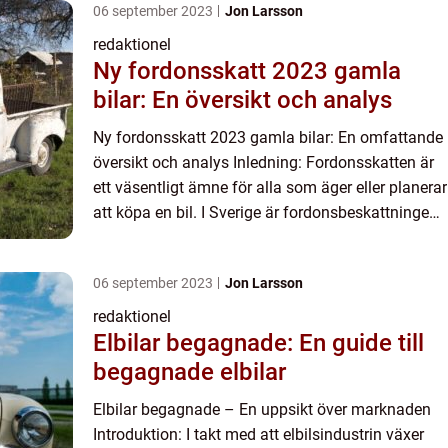
06 september 2023
Jon Larsson
redaktionel
Ny fordonsskatt 2023 gamla
bilar: En översikt och analys
Ny fordonsskatt 2023 gamla bilar: En omfattande
översikt och analys Inledning: Fordonsskatten är
ett väsentligt ämne för alla som äger eller planerar
att köpa en bil. I Sverige är fordonsbeskattningen
baserad på flera faktorer, inklusive ålder, bräns...
06 september 2023
Jon Larsson
redaktionel
Elbilar begagnade: En guide till
begagnade elbilar
Elbilar begagnade – En uppsikt över marknaden
Introduktion: I takt med att elbilsindustrin växer