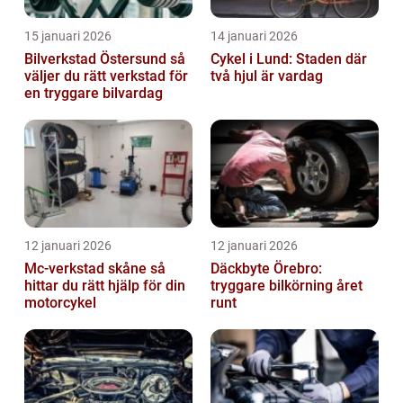
15 januari 2026
14 januari 2026
Bilverkstad Östersund så
Cykel i Lund: Staden där
väljer du rätt verkstad för
två hjul är vardag
en tryggare bilvardag
12 januari 2026
12 januari 2026
Mc-verkstad skåne så
Däckbyte Örebro:
hittar du rätt hjälp för din
tryggare bilkörning året
motorcykel
runt