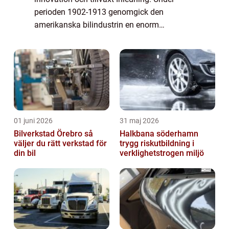
perioden 1902-1913 genomgick den
amerikanska bilindustrin en enorm
utveckling och blev en global ledare inom
fordonsproduktion. Detta var en tid av stora
framsteg och fö...
01 juni 2026
31 maj 2026
Bilverkstad Örebro så
Halkbana söderhamn
väljer du rätt verkstad för
trygg riskutbildning i
din bil
verklighetstrogen miljö