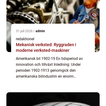
31 juli 2026
admin
redaktionel
Mekanisk verksted: Ryggraden i
moderne verksted-maskiner
Amerikansk bil 1902-19 En tidsperiod av
innovation och tillväxt Inledning: Under
perioden 1902-1913 genomgick den
amerikanska bilindustrin en enorm
utveckling och blev en global ledare inom
fordonsproduktion. Detta var en tid av stora
framsteg och fö...