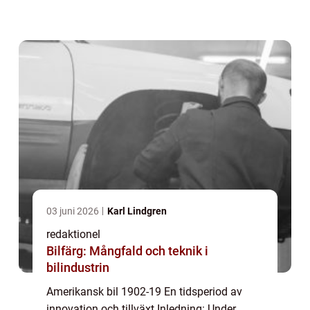
utveckling och blev en global ledare inom
fordonsproduktion. Detta var en tid av stora
framsteg och fö...
03 juni 2026
Karl Lindgren
redaktionel
Bilfärg: Mångfald och teknik i
bilindustrin
Amerikansk bil 1902-19 En tidsperiod av
innovation och tillväxt Inledning: Under