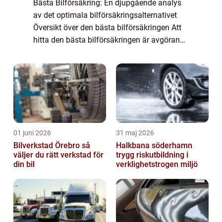
Bästa Bilförsäkring: En djupgående analys
av det optimala bilförsäkringsalternativet
Översikt över den bästa bilförsäkringen Att
hitta den bästa bilförsäkringen är avgörande
för alla bilägare. En bra bilförsäkring
erbjuder ett omfattande skydd och tr...
01 juni 2026
31 maj 2026
Bilverkstad Örebro så
Halkbana söderhamn
väljer du rätt verkstad för
trygg riskutbildning i
din bil
verklighetstrogen miljö