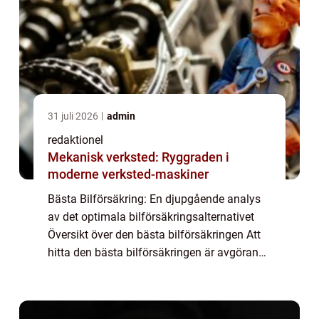
31 juli 2026
admin
redaktionel
Mekanisk verksted: Ryggraden i
moderne verksted-maskiner
Bästa Bilförsäkring: En djupgående analys
av det optimala bilförsäkringsalternativet
Översikt över den bästa bilförsäkringen Att
hitta den bästa bilförsäkringen är avgörande
för alla bilägare. En bra bilförsäkring
erbjuder ett omfattande skydd och tr...