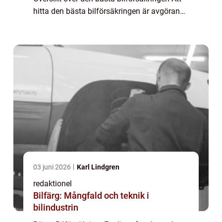
hitta den bästa bilförsäkringen är avgörande
för alla bilägare. En bra bilförsäkring
erbjuder ett omfattande skydd och tr...
03 juni 2026
Karl Lindgren
redaktionel
Bilfärg: Mångfald och teknik i
bilindustrin