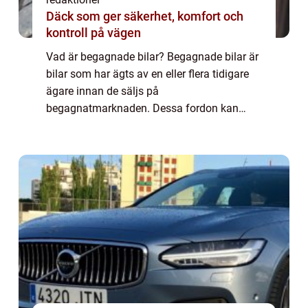
Däck som ger säkerhet, komfort och
kontroll på vägen
Vad är begagnade bilar? Begagnade bilar är
bilar som har ägts av en eller flera tidigare
ägare innan de säljs på
begagnatmarknaden. Dessa fordon kan
vara allt från några år gamla till flera
decennier. Begagnade bilar erbjuder
konsumenter en mer budge...