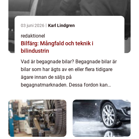
03 juni 2026
Karl Lindgren
redaktionel
Bilfärg: Mångfald och teknik i
bilindustrin
Vad är begagnade bilar? Begagnade bilar är
bilar som har ägts av en eller flera tidigare
ägare innan de säljs på
begagnatmarknaden. Dessa fordon kan
vara allt från några år gamla till flera
decennier. Begagnade bilar erbjuder
konsumenter en mer budge...