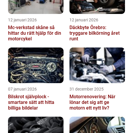
12 januari 2026
12 januari 2026
Mc-verkstad skåne så
Däckbyte Örebro:
hittar du rätt hjälp för din
tryggare bilkörning året
motorcykel
runt
07 januari 2026
31 december 2025
Bilskrot självplock -
Motorrenovering: När
smartare sätt att hitta
lönar det sig att ge
billiga bildelar
motorn ett nytt liv?