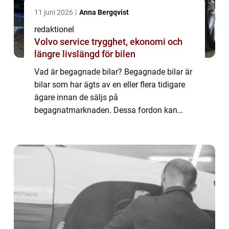
11 juni 2026
Anna Bergqvist
redaktionel
Volvo service trygghet, ekonomi och
längre livslängd för bilen
Vad är begagnade bilar? Begagnade bilar är
bilar som har ägts av en eller flera tidigare
ägare innan de säljs på
begagnatmarknaden. Dessa fordon kan
vara allt från några år gamla till flera
decennier. Begagnade bilar erbjuder
konsumenter en mer budge...