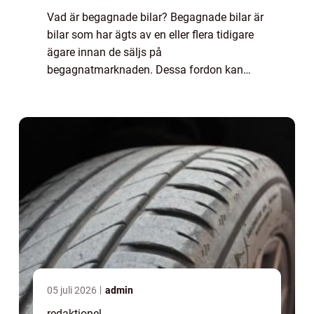
Vad är begagnade bilar? Begagnade bilar är
bilar som har ägts av en eller flera tidigare
ägare innan de säljs på
begagnatmarknaden. Dessa fordon kan
vara allt från några år gamla till flera
decennier. Begagnade bilar erbjuder
konsumenter en mer budge...
05 juli 2026
admin
redaktionel