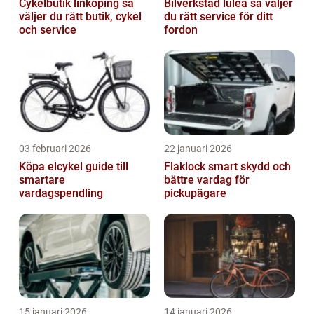
Cykelbutik linköping så
Bilverkstad luleå så väljer
väljer du rätt butik, cykel
du rätt service för ditt
och service
fordon
03 februari 2026
22 januari 2026
Köpa elcykel guide till
Flaklock smart skydd och
smartare
bättre vardag för
vardagspendling
pickupägare
15 januari 2026
14 januari 2026