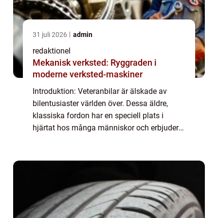
31 juli 2026
admin
redaktionel
Mekanisk verksted: Ryggraden i
moderne verksted-maskiner
Introduktion: Veteranbilar är älskade av
bilentusiaster världen över. Dessa äldre,
klassiska fordon har en speciell plats i
hjärtat hos många människor och erbjuder
en unik upplevelse på vägen. När det gäller
att skydda och försäkra sin veteranbil är...