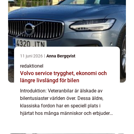
11 juni 2026
Anna Bergqvist
redaktionel
Volvo service trygghet, ekonomi och
längre livslängd för bilen
Introduktion: Veteranbilar är älskade av
bilentusiaster världen över. Dessa äldre,
klassiska fordon har en speciell plats i
hjärtat hos många människor och erbjuder
en unik upplevelse på vägen. När det gäller
att skydda och försäkra sin veteranbil är...