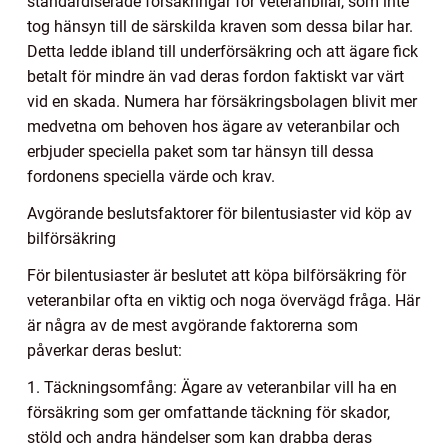
standardiserade försäkringar för veteranbilar, som inte
tog hänsyn till de särskilda kraven som dessa bilar har.
Detta ledde ibland till underförsäkring och att ägare fick
betalt för mindre än vad deras fordon faktiskt var värt
vid en skada. Numera har försäkringsbolagen blivit mer
medvetna om behoven hos ägare av veteranbilar och
erbjuder speciella paket som tar hänsyn till dessa
fordonens speciella värde och krav.
Avgörande beslutsfaktorer för bilentusiaster vid köp av
bilförsäkring
För bilentusiaster är beslutet att köpa bilförsäkring för
veteranbilar ofta en viktig och noga övervägd fråga. Här
är några av de mest avgörande faktorerna som
påverkar deras beslut:
1. Täckningsomfång: Ägare av veteranbilar vill ha en
försäkring som ger omfattande täckning för skador,
stöld och andra händelser som kan drabba deras