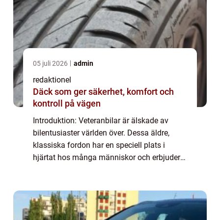
05 juli 2026
admin
redaktionel
Däck som ger säkerhet, komfort och
kontroll på vägen
Introduktion: Veteranbilar är älskade av
bilentusiaster världen över. Dessa äldre,
klassiska fordon har en speciell plats i
hjärtat hos många människor och erbjuder
en unik upplevelse på vägen. När det gäller
att skydda och försäkra sin veteranbil är...