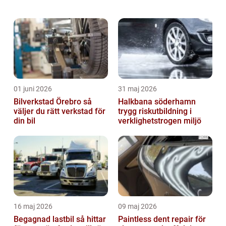
en unik upplevelse på vägen. När det gäller
att skydda och försäkra sin veteranbil är...
01 juni 2026
31 maj 2026
Bilverkstad Örebro så
Halkbana söderhamn
väljer du rätt verkstad för
trygg riskutbildning i
din bil
verklighetstrogen miljö
16 maj 2026
09 maj 2026
Begagnad lastbil så hittar
Paintless dent repair för