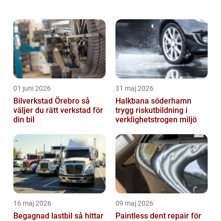
måste betala för att skydda sin bil från
eventuella skador eller stölder. Priset på bi...
01 juni 2026
31 maj 2026
Bilverkstad Örebro så
Halkbana söderhamn
väljer du rätt verkstad för
trygg riskutbildning i
din bil
verklighetstrogen miljö
16 maj 2026
09 maj 2026
Begagnad lastbil så hittar
Paintless dent repair för