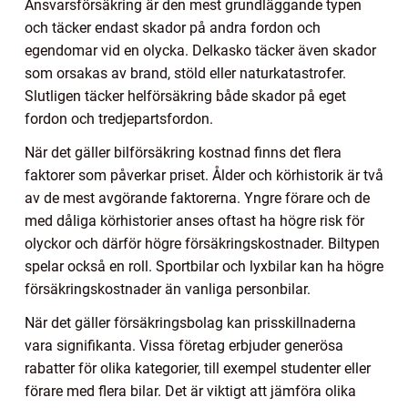
Ansvarsförsäkring är den mest grundläggande typen
och täcker endast skador på andra fordon och
egendomar vid en olycka. Delkasko täcker även skador
som orsakas av brand, stöld eller naturkatastrofer.
Slutligen täcker helförsäkring både skador på eget
fordon och tredjepartsfordon.
När det gäller bilförsäkring kostnad finns det flera
faktorer som påverkar priset. Ålder och körhistorik är två
av de mest avgörande faktorerna. Yngre förare och de
med dåliga körhistorier anses oftast ha högre risk för
olyckor och därför högre försäkringskostnader. Biltypen
spelar också en roll. Sportbilar och lyxbilar kan ha högre
försäkringskostnader än vanliga personbilar.
När det gäller försäkringsbolag kan prisskillnaderna
vara signifikanta. Vissa företag erbjuder generösa
rabatter för olika kategorier, till exempel studenter eller
förare med flera bilar. Det är viktigt att jämföra olika