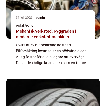
31 juli 2026
admin
redaktionel
Mekanisk verksted: Ryggraden i
moderne verksted-maskiner
Översikt av bilförsäkring kostnad
Bilförsäkring kostnad är en nödvändig och
viktig faktor för alla bilägare att överväga.
Det är den årliga kostnaden som en förare
måste betala för att skydda sin bil från
eventuella skador eller stölder. Priset på bi...