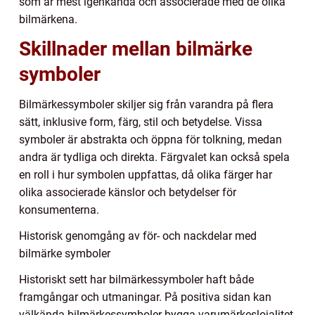
som är mest igenkända och associerade med de olika
bilmärkena.
Skillnader mellan bilmärke
symboler
Bilmärkessymboler skiljer sig från varandra på flera
sätt, inklusive form, färg, stil och betydelse. Vissa
symboler är abstrakta och öppna för tolkning, medan
andra är tydliga och direkta. Färgvalet kan också spela
en roll i hur symbolen uppfattas, då olika färger har
olika associerade känslor och betydelser för
konsumenterna.
Historisk genomgång av för- och nackdelar med
bilmärke symboler
Historiskt sett har bilmärkessymboler haft både
framgångar och utmaningar. På positiva sidan kan
välkända bilmärkessymboler bygga varumärkeslojalitet