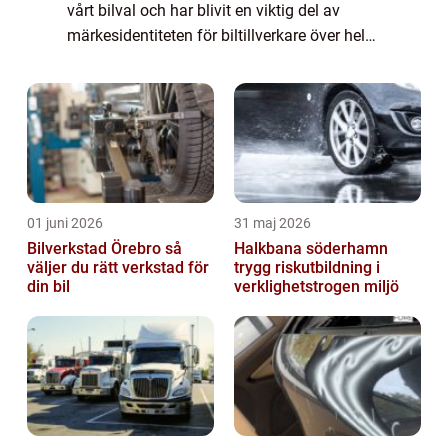
vårt bilval och har blivit en viktig del av
märkesidentiteten för biltillverkare över hela
världen. Dessa symboler är mer än bara en
grafisk representation av varumärke...
01 juni 2026
31 maj 2026
Bilverkstad Örebro så
Halkbana söderhamn
väljer du rätt verkstad för
trygg riskutbildning i
din bil
verklighetstrogen miljö