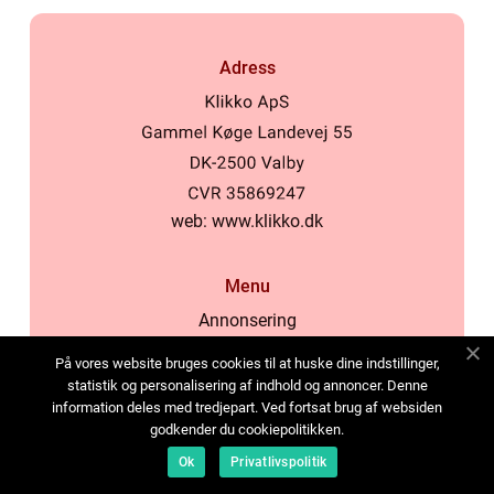
Adress
web:
www.klikko.dk
Menu
Annonsering
Om oss
På vores website bruges cookies til at huske dine indstillinger,
Cookies
statistik og personalisering af indhold og annoncer. Denne
information deles med tredjepart. Ved fortsat brug af websiden
Kontakta oss
godkender du cookiepolitikken.
Sitemap
Ok
Privatlivspolitik