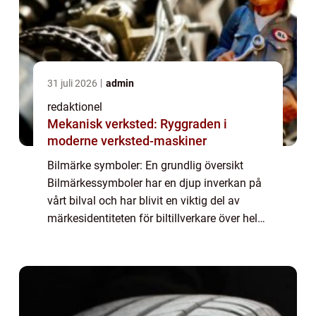
31 juli 2026
admin
redaktionel
Mekanisk verksted: Ryggraden i
moderne verksted-maskiner
Bilmärke symboler: En grundlig översikt
Bilmärkessymboler har en djup inverkan på
vårt bilval och har blivit en viktig del av
märkesidentiteten för biltillverkare över hela
världen. Dessa symboler är mer än bara en
grafisk representation av varumärke...