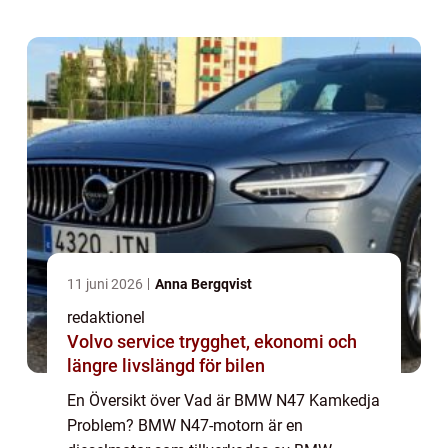
motorer, vilket har orsakat en hel del
bekymmer för ägare av dessa...
11 juni 2026
Anna Bergqvist
redaktionel
Volvo service trygghet, ekonomi och
längre livslängd för bilen
En Översikt över Vad är BMW N47 Kamkedja
Problem? BMW N47-motorn är en