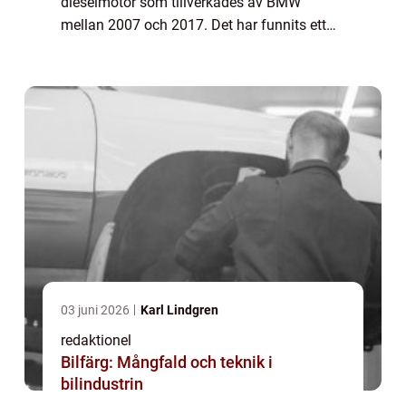
dieselmotor som tillverkades av BMW
mellan 2007 och 2017. Det har funnits ett
känt problem med kamkedjor i dessa
motorer, vilket har orsakat en hel del
bekymmer för ägare av dessa...
03 juni 2026
Karl Lindgren
redaktionel
Bilfärg: Mångfald och teknik i
bilindustrin