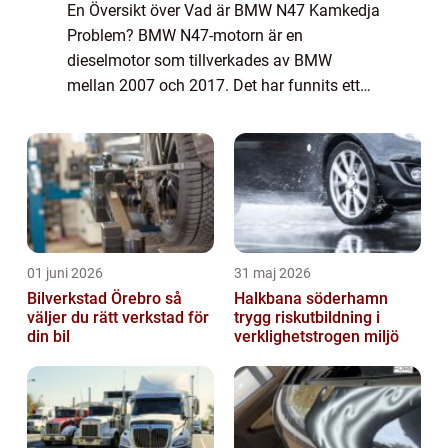
En Översikt över Vad är BMW N47 Kamkedja
Problem? BMW N47-motorn är en
dieselmotor som tillverkades av BMW
mellan 2007 och 2017. Det har funnits ett
känt problem med kamkedjor i dessa
motorer, vilket har orsakat en hel del
bekymmer för ägare av dessa...
01 juni 2026
31 maj 2026
Bilverkstad Örebro så
Halkbana söderhamn
väljer du rätt verkstad för
trygg riskutbildning i
din bil
verklighetstrogen miljö