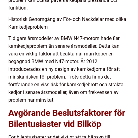
problem kan också påverka kedjans prestanda och
funktion.
Historisk Genomgång av För- och Nackdelar med olika
Kamkedjeproblem
Tidigare årsmodeller av BMW N47-motorn hade fler
kamkedjeproblem än senare årsmodeller. Detta kan
vara en viktig faktor att beakta när man köper en
begagnad BMW med N47-motor. År 2012
introducerades en ny design av kamkedjorna för att
minska risken för problem. Trots detta finns det
fortfarande en viss risk för kamkedjebrott och sträkta
kedjor i senare årsmodeller, även om frekvensen av
problem har minskat.
Avgörande Beslutsfaktorer för
Bilentusiaster vid Bilköp
För bilentusiaster är det viktigt att ta hänsyn till