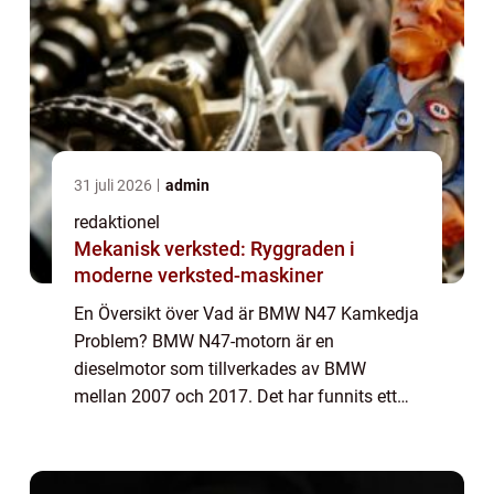
31 juli 2026
admin
redaktionel
Mekanisk verksted: Ryggraden i
moderne verksted-maskiner
En Översikt över Vad är BMW N47 Kamkedja
Problem? BMW N47-motorn är en
dieselmotor som tillverkades av BMW
mellan 2007 och 2017. Det har funnits ett
känt problem med kamkedjor i dessa
motorer, vilket har orsakat en hel del
bekymmer för ägare av dessa...