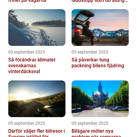
frihet på vägarna
laddstopp som du aldrig
hört talas om
05 september 2025
05 september 2025
Så förändrar klimatet
Så påverkar tung
svenskarnas
packning bilens fjädring
vinterdäcksval
05 september 2025
05 september 2025
Därför väljer fler bilresor i
Bilägare möter nya
Sverige istället för
problem när somrarna