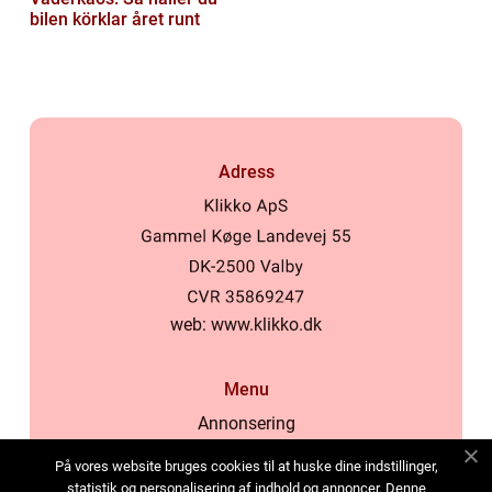
bilen körklar året runt
Adress
web:
www.klikko.dk
Menu
Annonsering
Om oss
På vores website bruges cookies til at huske dine indstillinger,
Cookies
statistik og personalisering af indhold og annoncer. Denne