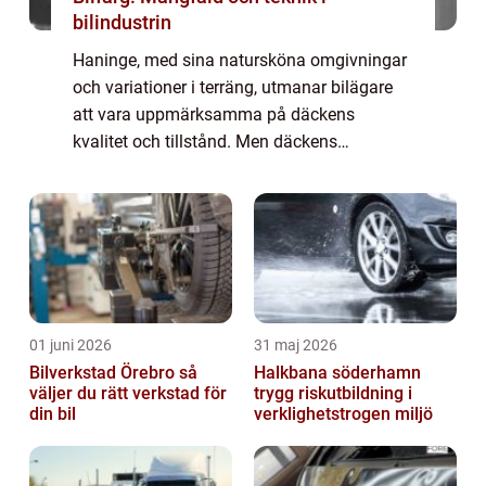
bilindustrin
Haninge, med sina natursköna omgivningar
och variationer i terräng, utmanar bilägare
att vara uppmärksamma på däckens
kvalitet och tillstånd. Men däckens
betydelse sträcker sig långt bortom enbart
funktion. De utgör en viktig del i Haninges
strävan e...
01 juni 2026
31 maj 2026
Bilverkstad Örebro så
Halkbana söderhamn
väljer du rätt verkstad för
trygg riskutbildning i
din bil
verklighetstrogen miljö