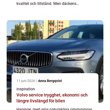
kvalitet och tillstånd. Men däckens
betydelse sträcker sig långt bortom enbart
funktion. De utgör en viktig del i Haninges
strävan e...
11 juni 2026
Anna Bergqvist
inspiration
Volvo service trygghet, ekonomi och
längre livslängd för bilen
Haninge, med sina natursköna omgivningar