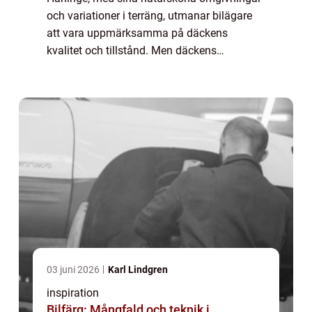
och variationer i terräng, utmanar bilägare
att vara uppmärksamma på däckens
kvalitet och tillstånd. Men däckens
betydelse sträcker sig långt bortom enbart
funktion. De utgör en viktig del i Haninges
strävan e...
03 juni 2026
Karl Lindgren
inspiration
Bilfärg: Mångfald och teknik i