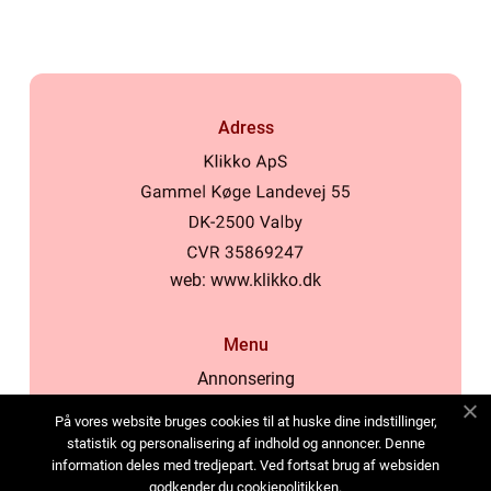
Adress
web:
www.klikko.dk
Menu
Annonsering
Om oss
På vores website bruges cookies til at huske dine indstillinger,
Cookies
statistik og personalisering af indhold og annoncer. Denne
information deles med tredjepart. Ved fortsat brug af websiden
Kontakta oss
godkender du cookiepolitikken.