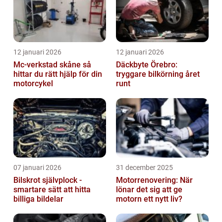
12 januari 2026
12 januari 2026
Mc-verkstad skåne så
Däckbyte Örebro:
hittar du rätt hjälp för din
tryggare bilkörning året
motorcykel
runt
07 januari 2026
31 december 2025
Bilskrot självplock -
Motorrenovering: När
smartare sätt att hitta
lönar det sig att ge
billiga bildelar
motorn ett nytt liv?