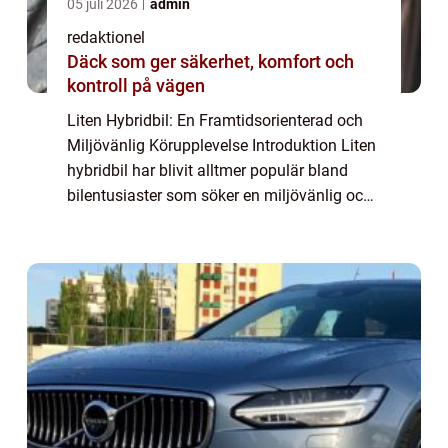
05 juli 2026
admin
redaktionel
Däck som ger säkerhet, komfort och
kontroll på vägen
Liten Hybridbil: En Framtidsorienterad och
Miljövänlig Körupplevelse Introduktion Liten
hybridbil har blivit alltmer populär bland
bilentusiaster som söker en miljövänlig och
bränsleeffektiv körupplevelse. Denna artikel
kommer att ge en grundlig över...