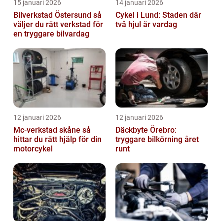
15 januari 2026
14 januari 2026
Bilverkstad Östersund så
Cykel i Lund: Staden där
väljer du rätt verkstad för
två hjul är vardag
en tryggare bilvardag
12 januari 2026
12 januari 2026
Mc-verkstad skåne så
Däckbyte Örebro:
hittar du rätt hjälp för din
tryggare bilkörning året
motorcykel
runt