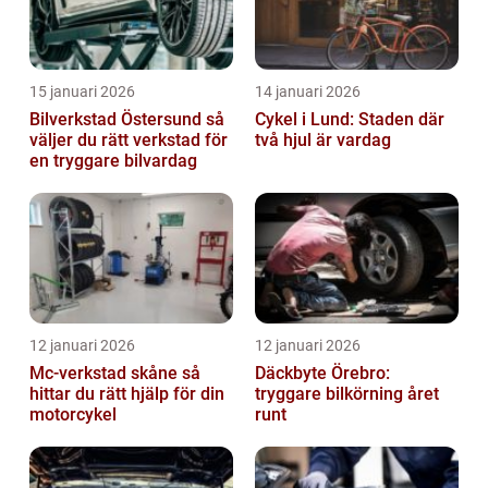
15 januari 2026
14 januari 2026
Bilverkstad Östersund så
Cykel i Lund: Staden där
väljer du rätt verkstad för
två hjul är vardag
en tryggare bilvardag
12 januari 2026
12 januari 2026
Mc-verkstad skåne så
Däckbyte Örebro:
hittar du rätt hjälp för din
tryggare bilkörning året
motorcykel
runt