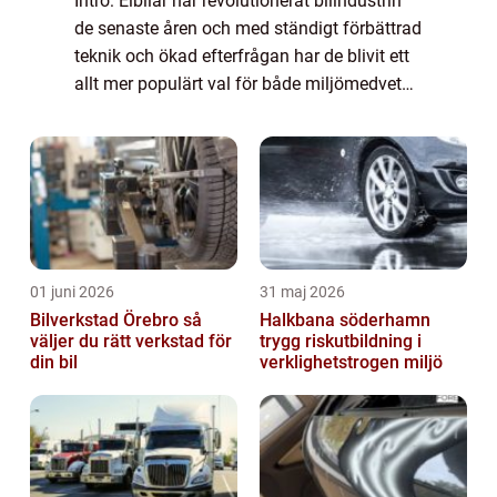
Intro: Elbilar har revolutionerat bilindustrin
de senaste åren och med ständigt förbättrad
teknik och ökad efterfrågan har de blivit ett
allt mer populärt val för både miljömedvetna
förare och biltillverkare. En av de mest
efterlängtade funktionerna ...
01 juni 2026
31 maj 2026
Bilverkstad Örebro så
Halkbana söderhamn
väljer du rätt verkstad för
trygg riskutbildning i
din bil
verklighetstrogen miljö