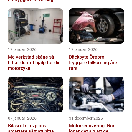
12 januari 2026
12 januari 2026
Mc-verkstad skåne så
Däckbyte Örebro:
hittar du rätt hjälp för din
tryggare bilkörning året
motorcykel
runt
07 januari 2026
31 december 2025
Bilskrot självplock -
Motorrenovering: När
smartare sätt att hitta
lönar det sig att ge