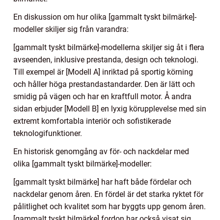
En diskussion om hur olika [gammalt tyskt bilmärke]-
modeller skiljer sig från varandra:
[gammalt tyskt bilmärke]-modellerna skiljer sig åt i flera
avseenden, inklusive prestanda, design och teknologi.
Till exempel är [Modell A] inriktad på sportig körning
och håller höga prestandastandarder. Den är lätt och
smidig på vägen och har en kraftfull motor. Å andra
sidan erbjuder [Modell B] en lyxig körupplevelse med sin
extremt komfortabla interiör och sofistikerade
teknologifunktioner.
En historisk genomgång av för- och nackdelar med
olika [gammalt tyskt bilmärke]-modeller:
[gammalt tyskt bilmärke] har haft både fördelar och
nackdelar genom åren. En fördel är det starka ryktet för
pålitlighet och kvalitet som har byggts upp genom åren.
[gammalt tyskt bilmärke] fordon har också visat sig