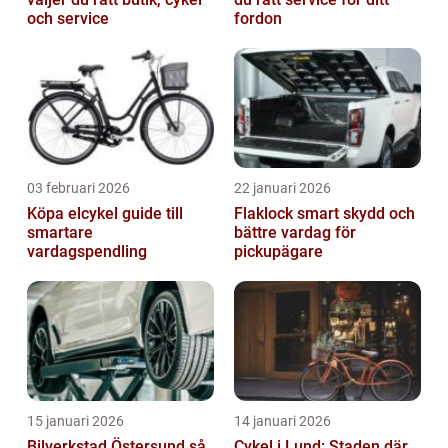
och service
fordon
03 februari 2026
22 januari 2026
Köpa elcykel guide till
Flaklock smart skydd och
smartare
bättre vardag för
vardagspendling
pickupägare
15 januari 2026
14 januari 2026
Bilverkstad Östersund så
Cykel i Lund: Staden där