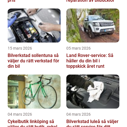
pris
reparation av bilbucklor
15 mars 2026
05 mars 2026
Bilverkstad sollentuna så
Land Rover-service: Så
väljer du rätt verkstad för
håller du din bil i
din bil
toppskick året runt
04 mars 2026
04 mars 2026
Cykelbutik linköping så
Bilverkstad luleå så väljer
väljer du rätt butik, cykel
du rätt service för ditt