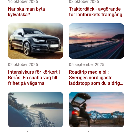
16 oktober 2025
03 oktober 2025
När ska man byta
Traktordäck - avgörande
kylvätska?
för lantbrukets framgång
02 oktober 2025
05 september 2025
Intensivkurs för körkort i
Roadtrip med elbil:
Borås: En snabb väg till
Sveriges nordligaste
frihet på vägarna
laddstopp som du aldrig
hört talas om