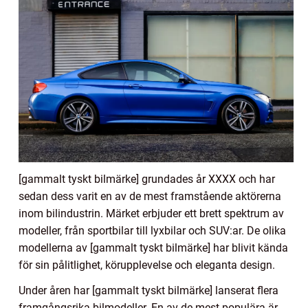
[gammalt tyskt bilmärke] grundades år XXXX och har
sedan dess varit en av de mest framstående aktörerna
inom bilindustrin. Märket erbjuder ett brett spektrum av
modeller, från sportbilar till lyxbilar och SUV:ar. De olika
modellerna av [gammalt tyskt bilmärke] har blivit kända
för sin pålitlighet, körupplevelse och eleganta design.
Under åren har [gammalt tyskt bilmärke] lanserat flera
framgångsrika bilmodeller. En av de mest populära är