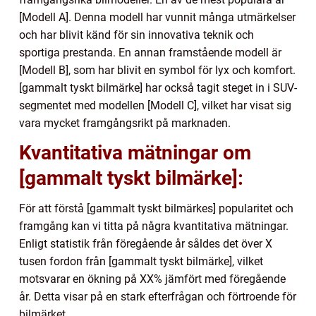
[Modell A]. Denna modell har vunnit många utmärkelser
och har blivit känd för sin innovativa teknik och
sportiga prestanda. En annan framstående modell är
[Modell B], som har blivit en symbol för lyx och komfort.
[gammalt tyskt bilmärke] har också tagit steget in i SUV-
segmentet med modellen [Modell C], vilket har visat sig
vara mycket framgångsrikt på marknaden.
Kvantitativa mätningar om
[gammalt tyskt bilmärke]:
För att förstå [gammalt tyskt bilmärkes] popularitet och
framgång kan vi titta på några kvantitativa mätningar.
Enligt statistik från föregående år såldes det över X
tusen fordon från [gammalt tyskt bilmärke], vilket
motsvarar en ökning på XX% jämfört med föregående
år. Detta visar på en stark efterfrågan och förtroende för
bilmärket.