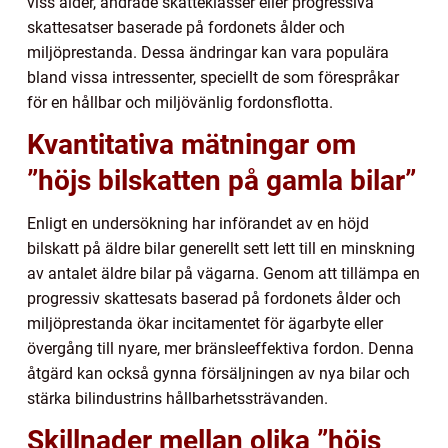
viss ålder, ändrade skatteklasser eller progressiva
skattesatser baserade på fordonets ålder och
miljöprestanda. Dessa ändringar kan vara populära
bland vissa intressenter, speciellt de som förespråkar
för en hållbar och miljövänlig fordonsflotta.
Kvantitativa mätningar om
”höjs bilskatten på gamla bilar”
Enligt en undersökning har införandet av en höjd
bilskatt på äldre bilar generellt sett lett till en minskning
av antalet äldre bilar på vägarna. Genom att tillämpa en
progressiv skattesats baserad på fordonets ålder och
miljöprestanda ökar incitamentet för ägarbyte eller
övergång till nyare, mer bränsleeffektiva fordon. Denna
åtgärd kan också gynna försäljningen av nya bilar och
stärka bilindustrins hållbarhetssträvanden.
Skillnader mellan olika ”höjs