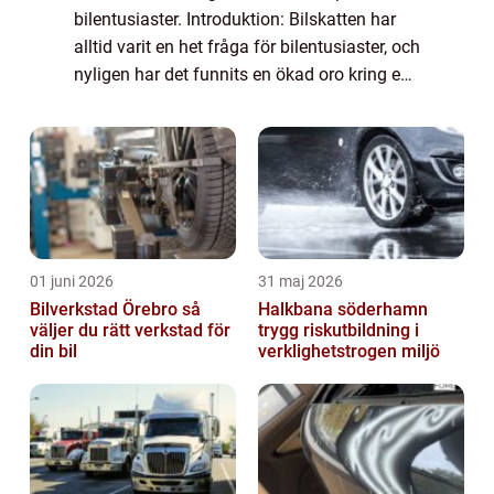
bilentusiaster. Introduktion: Bilskatten har
alltid varit en het fråga för bilentusiaster, och
nyligen har det funnits en ökad oro kring en
eventuell höjning av bilskatten för äldre
bilar. Denna artikel syftar till...
01 juni 2026
31 maj 2026
Bilverkstad Örebro så
Halkbana söderhamn
väljer du rätt verkstad för
trygg riskutbildning i
din bil
verklighetstrogen miljö