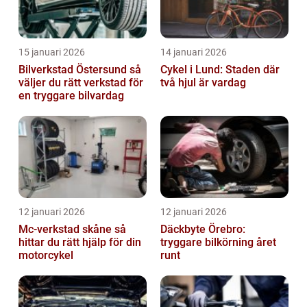
15 januari 2026
14 januari 2026
Bilverkstad Östersund så
Cykel i Lund: Staden där
väljer du rätt verkstad för
två hjul är vardag
en tryggare bilvardag
12 januari 2026
12 januari 2026
Mc-verkstad skåne så
Däckbyte Örebro:
hittar du rätt hjälp för din
tryggare bilkörning året
motorcykel
runt