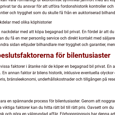
privat tar du ansvar för att utföra fordonshistorik kontroller och
tier och trygghet som du skulle få från en auktoriserad bilhand
delar med olika köphistorier
ch nackdelar med att köpa begagnad bil privat. En fördel är att du 
an du få en mer personlig service och direkt kontakt med säljare
 Å andra sidan erbjuder bilhandlare mer trygghet och garantier, me
slutsfaktorerna för bilentusiaster
ha vissa faktorer i åtanke när de köper en begagnad bil privat. En
. En annan faktor är bilens historik, inklusive eventuella olyckor 
pris, bränsleekonomi, underhållskostnader och tillgången på rese
vara en spännande process för bilentusiaster. Genom att noggra
viktiga faktorer kan du hitta rätt bil till rätt pris. Oavsett om du
ritisk och göra en välgrundad affär. Förhoppningsvis har denna art