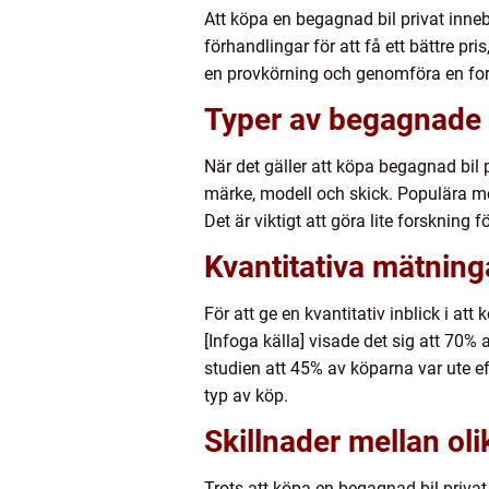
Att köpa en begagnad bil privat innebä
förhandlingar för att få ett bättre pri
en provkörning och genomföra en ford
Typer av begagnade 
När det gäller att köpa begagnad bil pr
märke, modell och skick. Populära m
Det är viktigt att göra lite forsknin
Kvantitativa mätning
För att ge en kvantitativ inblick i at
[Infoga källa] visade det sig att 70%
studien att 45% av köparna var ute e
typ av köp.
Skillnader mellan ol
Trots att köpa en begagnad bil privat