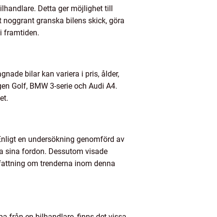
lhandlare. Detta ger möjlighet till
att noggrant granska bilens skick, göra
i framtiden.
gnade bilar kan variera i pris, ålder,
en Golf, BMW 3-serie och Audi A4.
et.
r. Enligt en undersökning genomförd av
tta sina fordon. Dessutom visade
pfattning om trenderna inom denna
a från en bilhandlare, finns det vissa