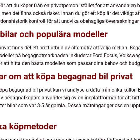
r att du köper från en privatperson istället för att använda en bi
s, men det finns också risker. Innan du gör ett köp är det viktigt 
onshistorik kontroll för att undvika obehagliga överraskningar 
bilar och populära modeller
ivat finns det ett brett utbud av alternativ att välja mellan. Bega
odeller på begagnatmarknaden inkluderar Ford Focus, Volkswag
g för att hitta den bästa modellen som passar dina behov och budg
ar om att köpa begagnad bil privat
t köpa begagnad bil privat kan vi analysera data från olika källo
 av begagnatköpare använder sig av onlineplattformar för att hi
fter bilar som var 3-5 år gamla. Dessa mätningar ger oss en up
ika köpmetoder
 kan vara förmånligt ur ekonomisk synvinkel jämfört med att köp