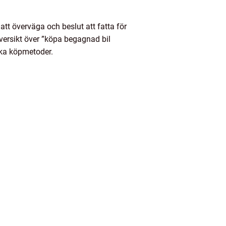
t överväga och beslut att fatta för
 översikt över ”köpa begagnad bil
ika köpmetoder.