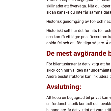
skillnader att överväga. När du köper 
sidan kanske du inte får samma garan
Historisk genomgång av för- och nack
Historiskt sett har det funnits för- o
och kan få ett lägre pris. Dessutom k
dolda fel och otillförlitliga säljare.
De mest avgörande be
För bilentusiaster är det viktigt att 
skick och hur väl den har underhållits
Andra beslutsfaktorer kan inkludera 
Avslutning:
Att köpa en begagnad bil privat kan 
en fordonshistorik kontroll och beakta 
bilhandlare, är det viktigt att vara k