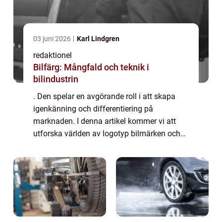
03 juni 2026
Karl Lindgren
redaktionel
Bilfärg: Mångfald och teknik i
bilindustrin
. Den spelar en avgörande roll i att skapa
igenkänning och differentiering på
marknaden. I denna artikel kommer vi att
utforska världen av logotyp bilmärken och
ta en titt på deras betydelse, typer,
popularitet och historiska utveckling. En
logotyp ä...