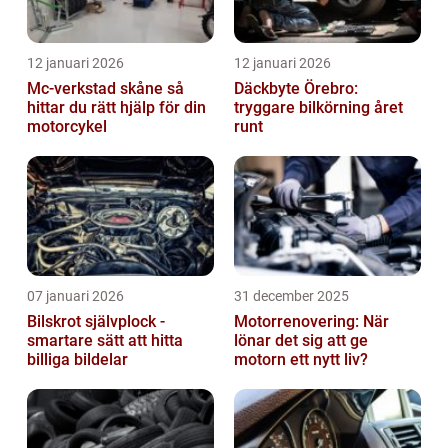
12 januari 2026
12 januari 2026
Mc-verkstad skåne så
Däckbyte Örebro:
hittar du rätt hjälp för din
tryggare bilkörning året
motorcykel
runt
07 januari 2026
31 december 2025
Bilskrot självplock -
Motorrenovering: När
smartare sätt att hitta
lönar det sig att ge
billiga bildelar
motorn ett nytt liv?