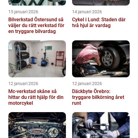
15 januari 2026
14 januari 2026
Bilverkstad Östersund så
Cykel i Lund: Staden där
väljer du rätt verkstad för
två hjul är vardag
en tryggare bilvardag
12 januari 2026
12 januari 2026
Mc-verkstad skåne så
Däckbyte Örebro:
hittar du rätt hjälp för din
tryggare bilkörning året
motorcykel
runt