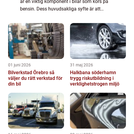
är en viktig komponent i bilar som körs på
bensin. Dess huvudsakliga syfte är att
minska skadliga utsläpp, vilket i sin tur
minskar miljöpåverkan. För att förstå när...
01 juni 2026
31 maj 2026
Bilverkstad Örebro så
Halkbana söderhamn
väljer du rätt verkstad för
trygg riskutbildning i
din bil
verklighetstrogen miljö