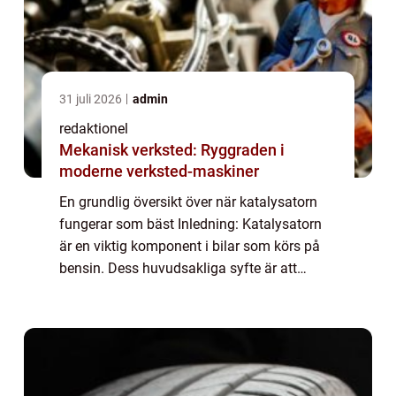
31 juli 2026
admin
redaktionel
Mekanisk verksted: Ryggraden i
moderne verksted-maskiner
En grundlig översikt över när katalysatorn
fungerar som bäst Inledning: Katalysatorn
är en viktig komponent i bilar som körs på
bensin. Dess huvudsakliga syfte är att
minska skadliga utsläpp, vilket i sin tur
minskar miljöpåverkan. För att förstå när...