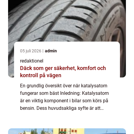
05 juli 2026
admin
redaktionel
Däck som ger säkerhet, komfort och
kontroll på vägen
En grundlig översikt över när katalysatorn
fungerar som bäst Inledning: Katalysatorn
är en viktig komponent i bilar som körs på
bensin. Dess huvudsakliga syfte är att
minska skadliga utsläpp, vilket i sin tur
minskar miljöpåverkan. För att förstå när...