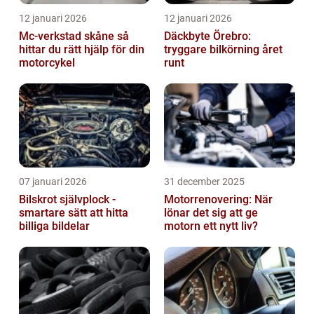
12 januari 2026
12 januari 2026
Mc-verkstad skåne så
Däckbyte Örebro:
hittar du rätt hjälp för din
tryggare bilkörning året
motorcykel
runt
07 januari 2026
31 december 2025
Bilskrot självplock -
Motorrenovering: När
smartare sätt att hitta
lönar det sig att ge
billiga bildelar
motorn ett nytt liv?