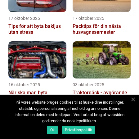
17 oktober 2025
17 oktober 2025
Tips för att byta bakljus
Packtips för din nästa
utan stress
husvagnssemester
16 oktober 2025
03 oktober 2025
När ska man byta
Traktordäck - avgörande
kylvätska?
för lantbrukets framgång
På vores website bruges cookies til at huske dine indstillinger,
statistik og personalisering af indhold og annoncer. Denne
information deles med tredjepart. Ved fortsat brug af websiden
godkender du cookiepolitikken.
Ok
Privatlivspolitik