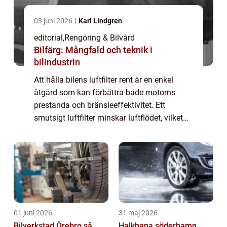
03 juni 2026
Karl Lindgren
editorial
,
Rengöring & Bilvård
Bilfärg: Mångfald och teknik i
bilindustrin
Att hålla bilens luftfilter rent är en enkel
åtgärd som kan förbättra både motorns
prestanda och bränsleeffektivitet. Ett
smutsigt luftfilter minskar luftflödet, vilket
gör att motorn arbetar h&ari...
01 juni 2026
31 maj 2026
Bilverkstad Örebro så
Halkbana söderhamn