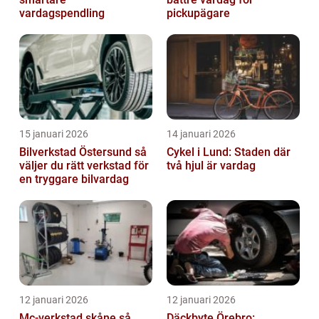
vardagspendling
pickupägare
15 januari 2026
14 januari 2026
Bilverkstad Östersund så
Cykel i Lund: Staden där
väljer du rätt verkstad för
två hjul är vardag
en tryggare bilvardag
12 januari 2026
12 januari 2026
Mc-verkstad skåne så
Däckbyte Örebro: