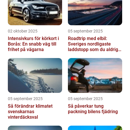
02 oktober 2025
05 september 2025
Intensivkurs för körkort i
Roadtrip med elbil:
Borås: En snabb väg till
Sveriges nordligaste
frihet på vägarna
laddstopp som du aldrig
hört talas om
05 september 2025
05 september 2025
Så förändrar klimatet
Så påverkar tung
svenskarnas
packning bilens fjädring
vinterdäcksval