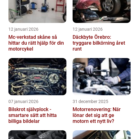
12 januari 2026
12 januari 2026
Mc-verkstad skåne så
Däckbyte Örebro:
hittar du rätt hjälp för din
tryggare bilkörning året
motorcykel
runt
07 januari 2026
31 december 2025
Bilskrot självplock -
Motorrenovering: När
smartare sätt att hitta
lönar det sig att ge
billiga bildelar
motorn ett nytt liv?