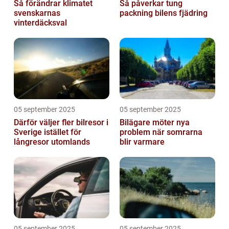
Så förändrar klimatet
Så påverkar tung
svenskarnas
packning bilens fjädring
vinterdäcksval
05 september 2025
05 september 2025
Därför väljer fler bilresor i
Bilägare möter nya
Sverige istället för
problem när somrarna
långresor utomlands
blir varmare
05 september 2025
05 september 2025