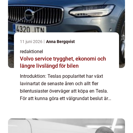
11 juni 2026
Anna Bergqvist
redaktionel
Volvo service trygghet, ekonomi och
längre livslängd för bilen
Introduktion: Teslas popularitet har växt
lavinartat de senaste åren och allt fler
bilentusiaster överväger att köpa en Tesla.
För att kunna göra ett välgrundat beslut är
det viktigt att förstå de månatliga
kostnaderna som är förknippade med en
Tesla...