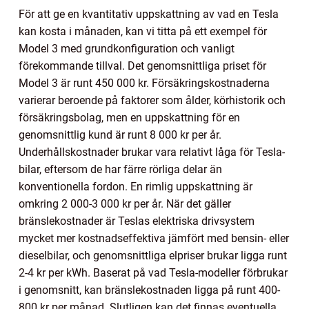
För att ge en kvantitativ uppskattning av vad en Tesla
kan kosta i månaden, kan vi titta på ett exempel för
Model 3 med grundkonfiguration och vanligt
förekommande tillval. Det genomsnittliga priset för
Model 3 är runt 450 000 kr. Försäkringskostnaderna
varierar beroende på faktorer som ålder, körhistorik och
försäkringsbolag, men en uppskattning för en
genomsnittlig kund är runt 8 000 kr per år.
Underhållskostnader brukar vara relativt låga för Tesla-
bilar, eftersom de har färre rörliga delar än
konventionella fordon. En rimlig uppskattning är
omkring 2 000-3 000 kr per år. När det gäller
bränslekostnader är Teslas elektriska drivsystem
mycket mer kostnadseffektiva jämfört med bensin- eller
dieselbilar, och genomsnittliga elpriser brukar ligga runt
2-4 kr per kWh. Baserat på vad Tesla-modeller förbrukar
i genomsnitt, kan bränslekostnaden ligga på runt 400-
800 kr per månad. Slutligen kan det finnas eventuella