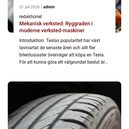
31 juli 2026
admin
redaktionel
Mekanisk verksted: Ryggraden i
moderne verksted-maskiner
Introduktion: Teslas popularitet har växt
lavinartat de senaste åren och allt fler
bilentusiaster överväger att köpa en Tesla.
För att kunna göra ett välgrundat beslut är
det viktigt att förstå de månatliga
kostnaderna som är förknippade med en
Tesla...