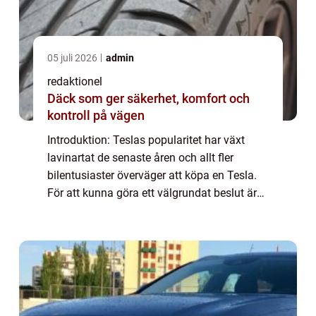
05 juli 2026
admin
redaktionel
Däck som ger säkerhet, komfort och
kontroll på vägen
Introduktion: Teslas popularitet har växt
lavinartat de senaste åren och allt fler
bilentusiaster överväger att köpa en Tesla.
För att kunna göra ett välgrundat beslut är
det viktigt att förstå de månatliga
kostnaderna som är förknippade med en
Tesla...